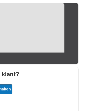
 klant?
maken