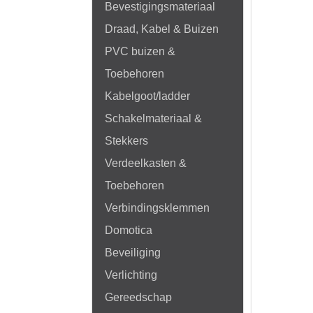
Bevestigingsmateriaal
Draad, Kabel & Buizen
PVC buizen &
Toebehoren
Kabelgoot/ladder
Schakelmateriaal &
Stekkers
Verdeelkasten &
Toebehoren
Verbindingsklemmen
Domotica
Beveiliging
Verlichting
Gereedschap