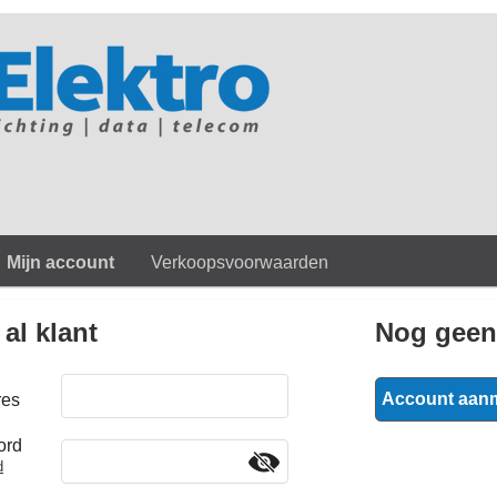
Mijn account
Verkoopsvoorwaarden
 al klant
Nog geen
Account aan
res
ord
d